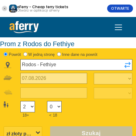
aFerry - Cheap ferry tickets
OTWARTE
Otwórz w aplikacji aFerry
Prom z Rodos do Fethiye
Powrót
W jedną stronę
Inne dane na powrót
18+
< 18
Szukaj