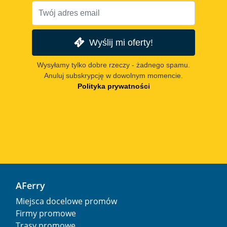
Wyślij mi oferty!
Wysyłamy tylko dobre rzeczy - żadnego spamu.
Anuluj subskrypcję w dowolnym momencie.
Polityka prywatności
AFerry
Miejsca docelowe promów
Firmy promowe
Trasy promowe