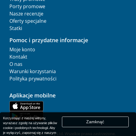
Porty promowe
Nasze recenzje
Oferty specjalne
Statki
Pomoc i przydatne informacje
Moje konto
Kontakt
O nas
Warunki korzystania
Polityka prywatności
Aplikacje mobilne
Korzystając z naszej witryny,
Zamknąć
wyrażasz zgodę na używanie plików
cookie i podobnych technologii. Aby
je wyłączyć, zapoznaj się z naszym
© 1977-
2026
AFerry Ltd. Wszelkie prawa zastrzeżone.