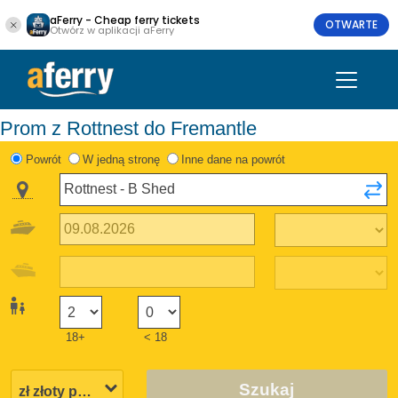
aFerry - Cheap ferry tickets
OTWARTE
Otwórz w aplikacji aFerry
Prom z Rottnest do Fremantle
Powrót
W jedną stronę
Inne dane na powrót
18+
< 18
Szukaj