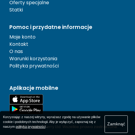
Oferty specjalne
Statki
Pomoc i przydatne informacje
Moje konto
Kontakt
O nas
Warunki korzystania
Polityka prywatności
Aplikacje mobilne
Korzystając z naszej witryny, wyrażasz zgodę na używanie plików
cookie i podobnych technologii. Aby je wyłączyć, zapoznaj się z
Zamknąć
© 1977-
2026
AFerry Ltd. Wszelkie prawa zastrzeżone.
naszym
polityka prywatności
.