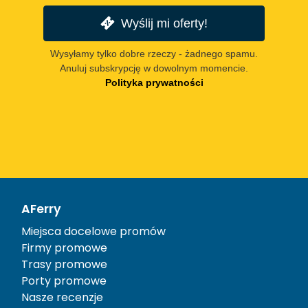
Wyślij mi oferty!
Wysyłamy tylko dobre rzeczy - żadnego spamu.
Anuluj subskrypcję w dowolnym momencie.
Polityka prywatności
AFerry
Miejsca docelowe promów
Firmy promowe
Trasy promowe
Porty promowe
Nasze recenzje