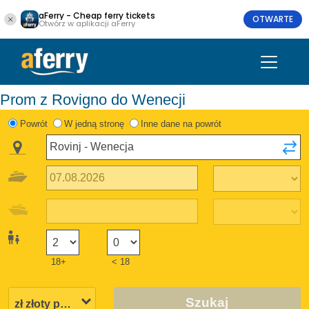
aFerry - Cheap ferry tickets
OTWARTE
Otwórz w aplikacji aFerry
Prom z Rovigno do Wenecji
Powrót
W jedną stronę
Inne dane na powrót
18+
< 18
Szukaj