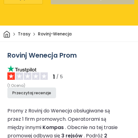
Dom
Trasy
Rovinj-Wenecja
Rovinj Wenecja Prom
1
/ 5
(
1
Ocena
)
Przeczytaj recenzje
Promy z Rovinj do Wenecja obsługiwane są
przez 1 firm promowych.
Operatorami są
między innymi
Kompas
.
Obecnie na tej trasie
promowej odbywa się
3 rejsów
.
Podróż
2