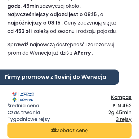
godz. 45min
zazwyczaj około .
Najwcześniejszy odjazd jest o 08:15
, a
najpóźniejszy o 08:15
.
Ceny zaczynają się już
od
452 zł
i zależą od sezonu i rodzaju pojazdu.
Sprawdź najnowszą dostępność i zarezerwuj
prom do Wenecja już dziś z
AFerry
.
Firmy promowe z Rovinj do Wenecja
Kompas
PLN 452
2g 45min
3 rejsy
Zobacz cenę