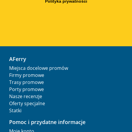
Polityka prywatności
AFerry
Miejsca docelowe promów
Firmy promowe
Trasy promowe
Porty promowe
Nasze recenzje
Oferty specjalne
Statki
Pomoc i przydatne informacje
Moje konto