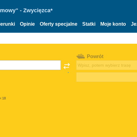
omowy" - Zwycięzca*
ierunki
Opinie
Oferty specjalne
Statki
Moje konto
Je
Powrót
< 18