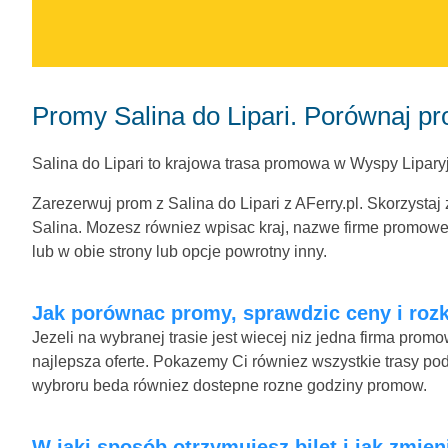
Promy Salina do Lipari. Porównaj p
Salina do Lipari to krajowa trasa promowa w Wyspy Liparyjs
Zarezerwuj prom z Salina do Lipari z AFerry.pl. Skorzystaj
Salina. Mozesz równiez wpisac kraj, nazwe firme promowej 
lub w obie strony lub opcje powrotny inny.
Jak porównac promy, sprawdzic ceny i rozkl
Jezeli na wybranej trasie jest wiecej niz jedna firma pro
najlepsza oferte. Pokazemy Ci równiez wszystkie trasy podo
wybroru beda równiez dostepne rozne godziny promow.
W jaki sposób otrzymujesz bilet i jak zmien