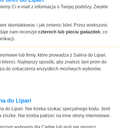
lemy Ci e-mail z informacja o Twojej podrózy. Zwykle
ami skontaktowac i jak zmienic bilet. Przez wiekszosc
 daje nam recenzje
czterech lub pieciu gwiazdek
, co
nikacji.
promowe lub firmy, które prowadza z Salina do Lipari.
i klienci. Najlepszy sposób, aby znalezc tani prom do
larza do zobaczenia wszystkich mozliwych wyborów.
na do Lipari
na do Lipari. Nie trzeba szukac specjalnego kodu. Jesli
znizke. Nie trzeba patrzec na inne strony internetowe.
jlepszym wyborem dla Ciebie lub jesli nie mozesz