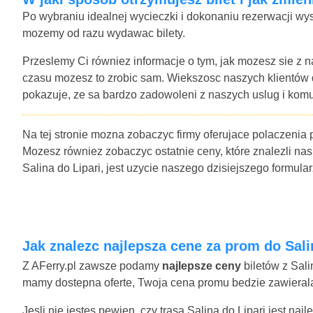
Po wybraniu idealnej wycieczki i dokonaniu rezerwacji wys
mozemy od razu wydawac bilety.
Przeslemy Ci równiez informacje o tym, jak mozesz sie z n
czasu mozesz to zrobic sam. Wiekszosc naszych klientów
pokazuje, ze sa bardzo zadowoleni z naszych uslug i komu
Na tej stronie mozna zobaczyc firmy oferujace polaczenia 
Mozesz równiez zobaczyc ostatnie ceny, które znalezli nas
Salina do Lipari, jest uzycie naszego dzisiejszego formu
Jak znalezc najlepsza cene za prom do Sali
Z AFerry.pl zawsze podamy
najlepsze ceny
biletów z Sali
mamy dostepna oferte, Twoja cena promu bedzie zawierala 
Jesli nie jestes pewien, czy trasa Salina do Lipari jest na