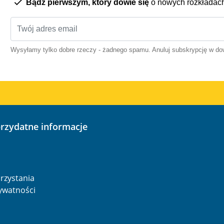
Bądź pierwszym, który dowie się
o nowych rozkładac
Wysyłamy tylko dobre rzeczy - żadnego spamu. Anuluj subskrypcję w 
przydatne informacje
o
rzystania
rywatności