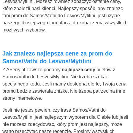
Lesvos/Mytilini. Mozesz równiez zobaczyc ostatnie ceny,
które znalezli nasi klienci. Najlepszy sposób, aby znalezc
tani prom do Samos/Vathi do Lesvos/Mytilini, jest uzycie
naszego dzisiejszego formularza do zobaczenia wszystkich
mozliwych wyborów.
Jak znalezc najlepsza cene za prom do
Samos/Vathi do Lesvos/Mytilini
Z AFerry.pl zawsze podamy
najlepsze ceny
biletów z
Samos/Vathi do Lesvos/Mytilini. Nie trzeba szukac
specjalnego kodu. Jesli mamy dostepna oferte, Twoja cena
promu bedzie zawierala znizke. Nie trzeba patrzec na inne
strony internetowe.
Jesli nie jestes pewien, czy trasa Samos/Vathi do
Lesvos/Mytilini jest najlepszym wyborem dla Ciebie lub jesli
nie mozesz zdecydowac, który prom jest najlepszy, moze
warto przeczytac nasze recenzje. Prosimy wszystkich