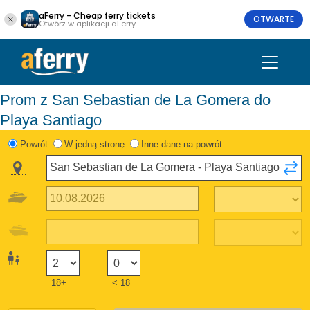
aFerry - Cheap ferry tickets
OTWARTE
Otwórz w aplikacji aFerry
Prom z San Sebastian de La Gomera do
Playa Santiago
Powrót
W jedną stronę
Inne dane na powrót
18+
< 18