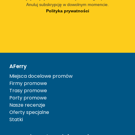
Anuluj subskrypcję w dowolnym momencie.
Polityka prywatności
AFerry
Miejsca docelowe promów
Firmy promowe
Trasy promowe
Porty promowe
Nasze recenzje
Oferty specjalne
Statki