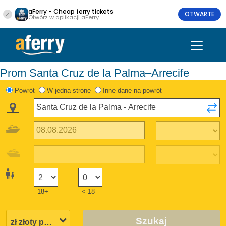
aFerry - Cheap ferry tickets
OTWARTE
Otwórz w aplikacji aFerry
Prom Santa Cruz de la Palma–Arrecife
Powrót
W jedną stronę
Inne dane na powrót
18+
< 18
Szukaj