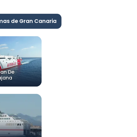
lmas de Gran Canaria
can De
ajana