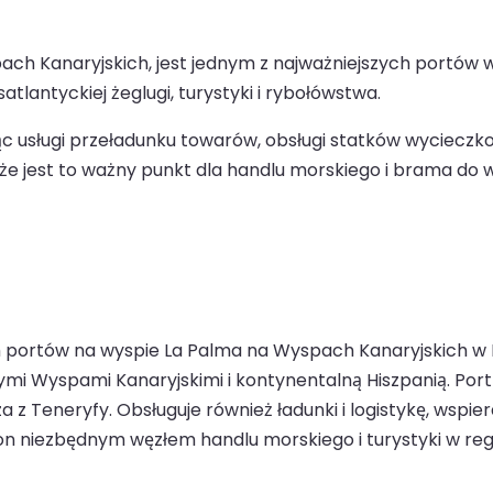
h Kanaryjskich, jest jednym z najważniejszych portów w r
tlantyckiej żeglugi, turystyki i rybołówstwa.
ząc usługi przeładunku towarów, obsługi statków wyciecz
że jest to ważny punkt dla handlu morskiego i brama do w
 portów na wyspie La Palma na Wyspach Kanaryjskich w Hi
mi Wyspami Kanaryjskimi i kontynentalną Hiszpanią. Port 
 z Teneryfy. Obsługuje również ładunki i logistykę, wspi
on niezbędnym węzłem handlu morskiego i turystyki w regi