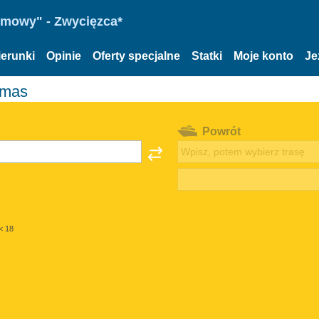
omowy" - Zwycięzca*
ierunki
Opinie
Oferty specjalne
Statki
Moje konto
Je
lmas
Powrót
< 18