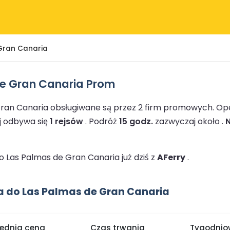
Gran Canaria
De Gran Canaria Prom
Gran Canaria obsługiwane są przez 2 firm promowych.
Ope
j odbywa się
1 rejsów
.
Podróż
15 godz.
zazwyczaj około .
N
 Las Palmas de Gran Canaria już dziś z
AFerry
.
a do Las Palmas de Gran Canaria
rednia cena
Czas trwania
Tygodniow