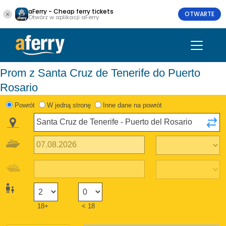
aFerry - Cheap ferry tickets
OTWARTE
Otwórz w aplikacji aFerry
Prom z Santa Cruz de Tenerife do Puerto
Rosario
Powrót
W jedną stronę
Inne dane na powrót
18+
< 18