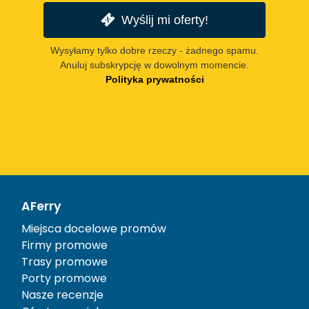
Wyślij mi oferty!
Wysyłamy tylko dobre rzeczy - żadnego spamu.
Anuluj subskrypcję w dowolnym momencie.
Polityka prywatności
AFerry
Miejsca docelowe promów
Firmy promowe
Trasy promowe
Porty promowe
Nasze recenzje