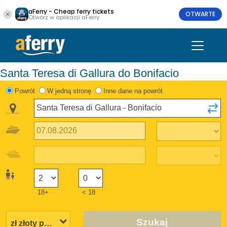
aFerry - Cheap ferry tickets
OTWARTE
Otwórz w aplikacji aFerry
Santa Teresa di Gallura do Bonifacio
Powrót
W jedną stronę
Inne dane na powrót
18+
< 18
Szukaj