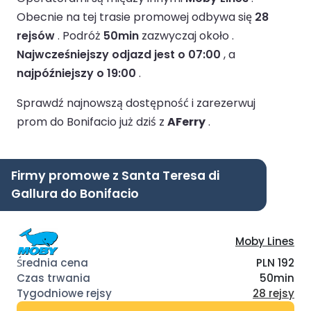
Obecnie na tej trasie promowej odbywa się
28
rejsów
.
Podróż
50min
zazwyczaj około .
Najwcześniejszy odjazd jest o 07:00
, a
najpóźniejszy o 19:00
.
Sprawdź najnowszą dostępność i zarezerwuj
prom do Bonifacio już dziś z
AFerry
.
Firmy promowe z Santa Teresa di
Gallura do Bonifacio
Moby Lines
PLN 192
50min
28 rejsy