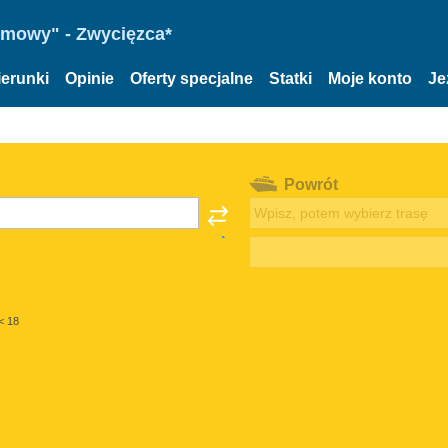
omowy" - Zwycięzca*
ierunki
Opinie
Oferty specjalne
Statki
Moje konto
Je
Powrót
< 18