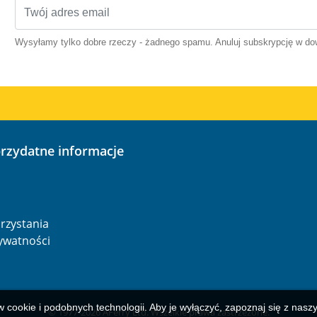
Wysyłamy tylko dobre rzeczy - żadnego spamu. Anuluj subskrypcję w 
przydatne informacje
o
rzystania
rywatności
w cookie i podobnych technologii. Aby je wyłączyć, zapoznaj się z nas
© 1977-
2026
AFerry Ltd. Wszelkie prawa zastrzeżone.