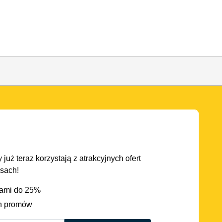
 już teraz korzystają z atrakcyjnych ofert
asach!
iami do 25%
h promów