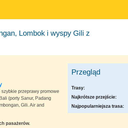
Przegląd
y
Trasy:
zo szybkie przeprawy promowe
Najkrótsze przejście:
ali (porty Sanur, Padang
mbongan, Gili. Air and
Najpopularniejsza trasa:
ych pasażerów.