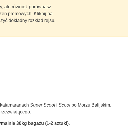
ety, ale również porównasz
zeń promowych. Kliknij na
zyć dokładny rozkład rejsu.
h katamaranach
Super Scoot
i
Scoot
po Morzu Balijskim.
orzeźwiającego.
alnie 30kg bagażu (1-2 sztuki).