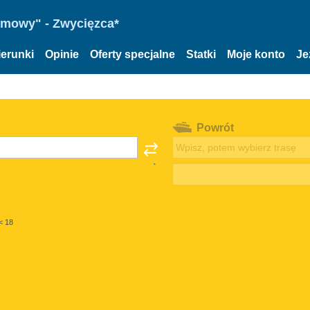
omowy" - Zwycięzca*
ierunki
Opinie
Oferty specjalne
Statki
Moje konto
Je
Powrót
< 18