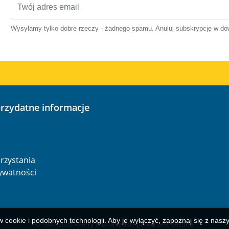
Wysyłamy tylko dobre rzeczy - żadnego spamu. Anuluj subskrypcję w 
przydatne informacje
o
rzystania
rywatności
w cookie i podobnych technologii. Aby je wyłączyć, zapoznaj się z nas
© 1977-
2026
AFerry Ltd. Wszelkie prawa zastrzeżone.