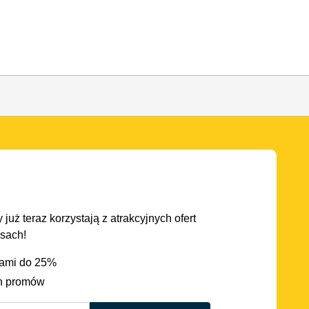
 już teraz korzystają z atrakcyjnych ofert
asach!
iami do 25%
h promów