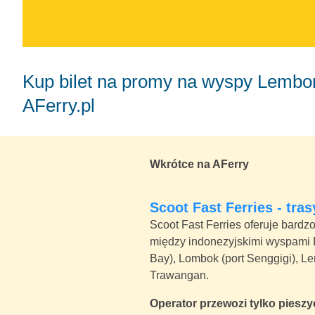
Kup bilet na promy na wyspy Lembongan, Lombok i wyspy Gili z
AFerry.pl
Wkrótce na AFerry
Scoot Fast Ferries - tras
Scoot Fast Ferries oferuje bard
między indonezyjskimi wyspami B
Bay), Lombok (port Senggigi), Le
Trawangan.
Operator przewozi tylko piesz