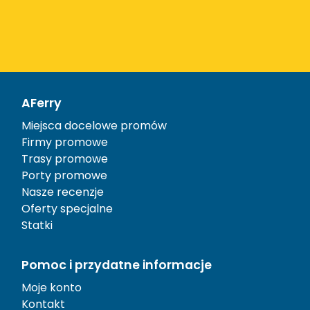
AFerry
Miejsca docelowe promów
Firmy promowe
Trasy promowe
Porty promowe
Nasze recenzje
Oferty specjalne
Statki
Pomoc i przydatne informacje
Moje konto
Kontakt