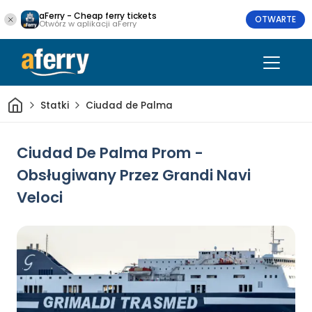
aFerry - Cheap ferry tickets
OTWARTE
Otwórz w aplikacji aFerry
Dom
Statki
Ciudad de Palma
Ciudad De Palma Prom -
Obsługiwany Przez Grandi Navi
Veloci