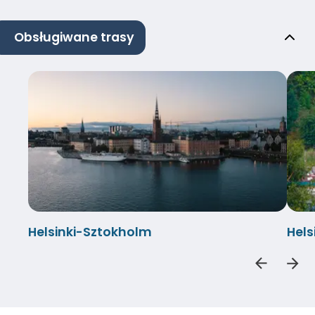
Obsługiwane trasy
Helsinki-Sztokholm
Hel