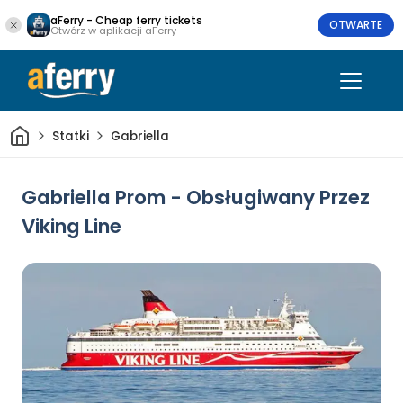
aFerry - Cheap ferry tickets
OTWARTE
Otwórz w aplikacji aFerry
Dom
Statki
Gabriella
Gabriella Prom - Obsługiwany Przez
Viking Line