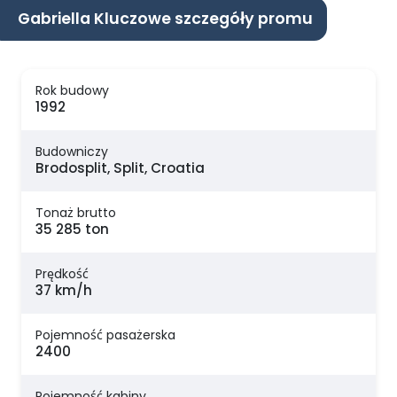
Gabriella Kluczowe szczegóły promu
Rok budowy
1992
Budowniczy
Brodosplit, Split, Croatia
Tonaż brutto
35 285 ton
Prędkość
37 km/h
Pojemność pasażerska
2400
Pojemność kabiny