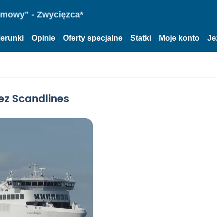
omowy" - Zwycięzca*
ierunki
Opinie
Oferty specjalne
Statki
Moje konto
Je
z Scandlines