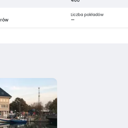
460
Liczba pokładów
trów
—