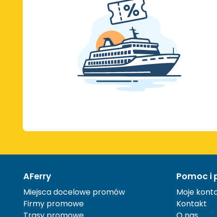
AFerry
Pomoc i 
Miejsca docelowe promów
Moje kont
Firmy promowe
Kontakt
Trasy promowe
O nas