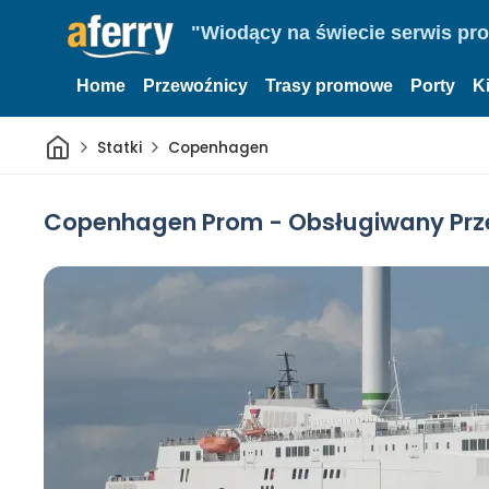
"Wiodący na świecie serwis pr
Home
Przewoźnicy
Trasy promowe
Porty
K
Dom
Statki
Copenhagen
Copenhagen Prom - Obsługiwany Prze