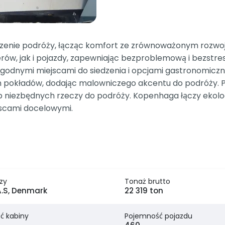
zenie podróży, łącząc komfort ze zrównoważonym rozwoj
ów, jak i pojazdy, zapewniając bezproblemową i bezstre
ygodnymi miejscami do siedzenia i opcjami gastronomicz
ch pokładów, dodając malowniczego akcentu do podróży. 
 niezbędnych rzeczy do podróży. Kopenhaga łączy ekologi
scami docelowymi.
zy
Tonaż brutto
A.S, Denmark
22 319 ton
ć kabiny
Pojemność pojazdu