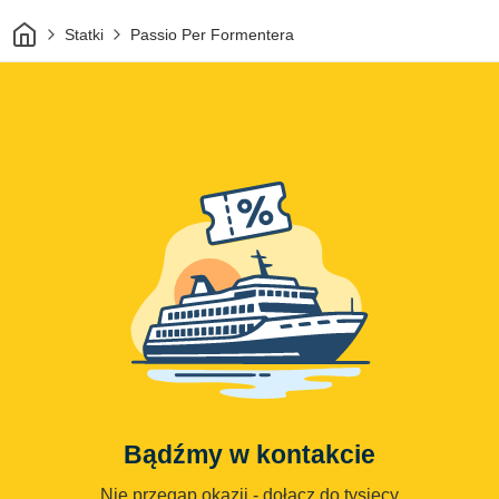
Dom
Statki
Passio Per Formentera
Bądźmy w kontakcie
Nie przegap okazji - dołącz do tysięcy