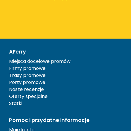
AFerry
Miejsca docelowe promów
Firmy promowe
Trasy promowe
Porty promowe
Nasze recenzje
Oferty specjalne
Statki
Pomoc i przydatne informacje
Moje konto