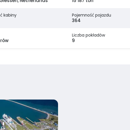
Giessen, Netherlands
15 187 ton
ć kabiny
Pojemność pojazdu
364
Liczba pokładów
trów
9