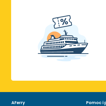
AFerry
Pomoc i 