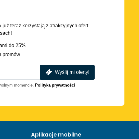
 już teraz korzystają z atrakcyjnych ofert
asach!
iami do 25%
h promów
Wyślij mi oferty!
dowolnym momencie.
Polityka prywatności
Aplikacje mobilne