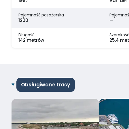
1997
Van der 
Pojemność pasażerska
Pojemnoś
1200
—
Długość
Szerokość
142 metrów
25.4 me
Obsługiwane trasy