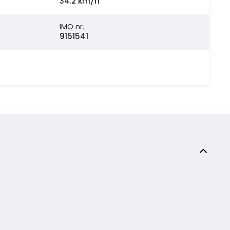
34.2 km/h
IMO nr.
9151541