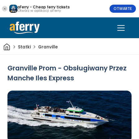
aFerry - Cheap ferry tickets
OTWARTE
Otwórz w aplikacji aFerry
Dom
Statki
Granville
Granville Prom - Obsługiwany Przez
Manche Iles Express