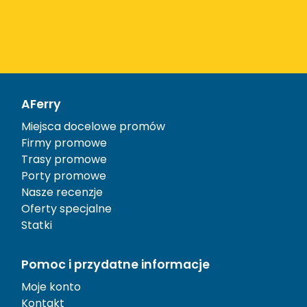
AFerry
Miejsca docelowe promów
Firmy promowe
Trasy promowe
Porty promowe
Nasze recenzje
Oferty specjalne
Statki
Pomoc i przydatne informacje
Moje konto
Kontakt