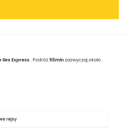
 Iles Express
.
Podróż
55min
zazwyczaj około .
e rejsy