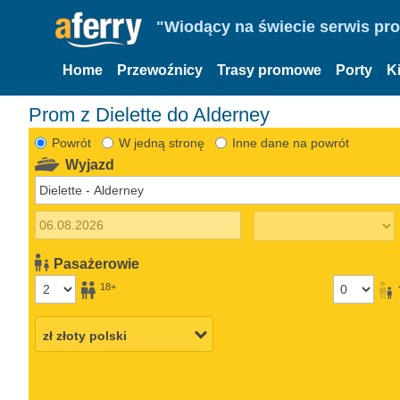
"Wiodący na świecie serwis pr
Home
Przewoźnicy
Trasy promowe
Porty
K
Prom z Dielette do Alderney
Powrót
W jedną stronę
Inne dane na powrót
Wyjazd
Pasażerowie
18+