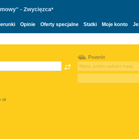
omowy" - Zwycięzca*
ierunki
Opinie
Oferty specjalne
Statki
Moje konto
Je
Powrót
< 18