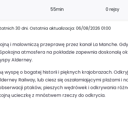
55min
0 rejsy
nich 30 dni. Ostatnia aktualizacja: 06/08/2026 01:00
ojną i malowniczą przeprawę przez kanał La Manche. Gdy
y. Spokojna atmosfera na pokładzie zapewnia doskonałą o
yspy Alderney.
ą wyspę o bogatej historii i pięknych krajobrazach. Odkry
lderney Railway, lub ciesz się oszałamiającymi plażami i 
 obserwacji ptaków, pieszych wędrówek i odkrywania różno
okojną ucieczkę z mnóstwem rzeczy do odkrycia.