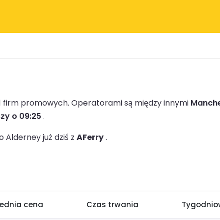
 1 firm promowych.
Operatorami są między innymi
Manche
szy o 09:25
.
 Alderney już dziś z
AFerry
.
rednia cena
Czas trwania
Tygodniow