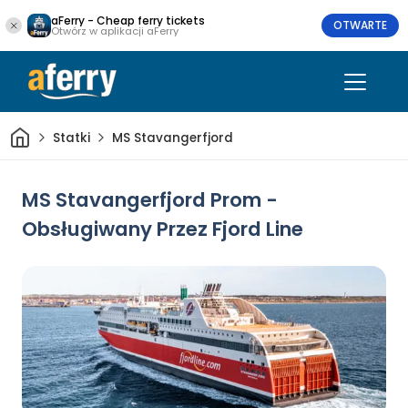
aFerry - Cheap ferry tickets
OTWARTE
Otwórz w aplikacji aFerry
Dom
Statki
MS Stavangerfjord
MS Stavangerfjord Prom -
Obsługiwany Przez Fjord Line