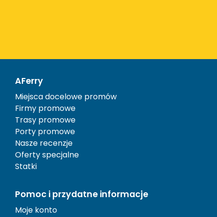
AFerry
Miejsca docelowe promów
Firmy promowe
Trasy promowe
Porty promowe
Nasze recenzje
Oferty specjalne
Statki
Pomoc i przydatne informacje
Moje konto