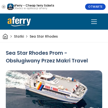
aFerry - Cheap ferry tickets
OTWARTE
Otwórz w aplikacji aFerry
Dom
Statki
Sea Star Rhodes
Sea Star Rhodes Prom -
Obsługiwany Przez Makri Travel