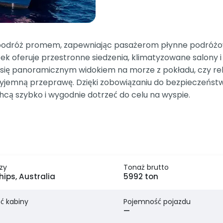
 podróż promem, zapewniając pasażerom płynne podróżow
tek oferuje przestronne siedzenia, klimatyzowane salony 
sz się panoramicznym widokiem na morze z pokładu, czy r
jemną przeprawę. Dzięki zobowiązaniu do bezpieczeństwa,
cą szybko i wygodnie dotrzeć do celu na wyspie.
zy
Tonaż brutto
hips, Australia
5992 ton
ć kabiny
Pojemność pojazdu
—