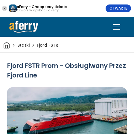
aFerry - Cheap ferry tickets
OTWARTE
Otwórz w aplikacji aFerry
Dom
Statki
Fjord FSTR
Fjord FSTR Prom - Obsługiwany Przez
Fjord Line