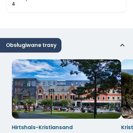
4
Obsługiwane trasy
Hirtshals-Kristiansand
Kris