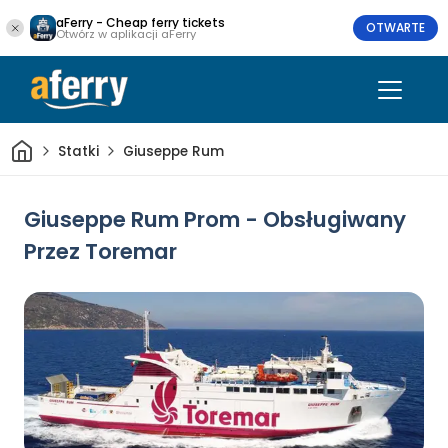
aFerry - Cheap ferry tickets
OTWARTE
Otwórz w aplikacji aFerry
Dom
Statki
Giuseppe Rum
Giuseppe Rum Prom - Obsługiwany
Przez Toremar