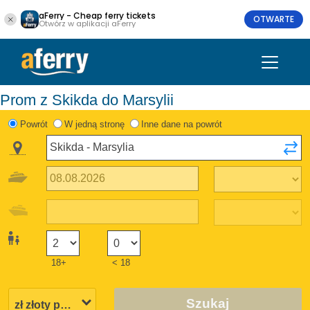
aFerry - Cheap ferry tickets
OTWARTE
Otwórz w aplikacji aFerry
Prom z Skikda do Marsylii
Powrót
W jedną stronę
Inne dane na powrót
18+
< 18
Szukaj