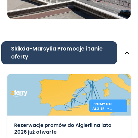
Skikda-Marsylia Promocje i tanie
oferty
PROMY DO
ALGIERII –
REZERWACJE NA
LATO 2026 JUŻ
OTWARTE
Rezerwacje promów do Algierii na lato
2026 już otwarte