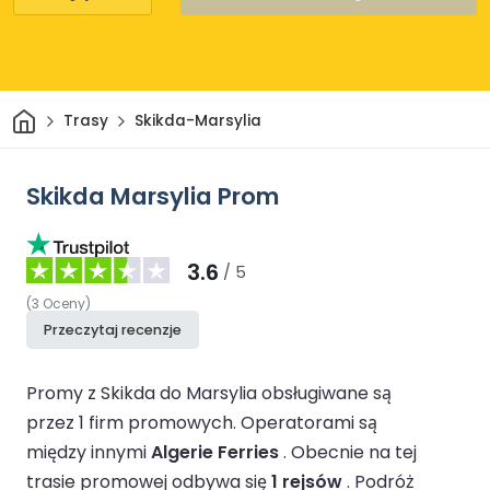
Dom
Trasy
Skikda-Marsylia
Skikda Marsylia Prom
3.6
/ 5
(
3
Oceny
)
Przeczytaj recenzje
Promy z Skikda do Marsylia obsługiwane są
przez 1 firm promowych.
Operatorami są
między innymi
Algerie Ferries
.
Obecnie na tej
trasie promowej odbywa się
1 rejsów
.
Podróż