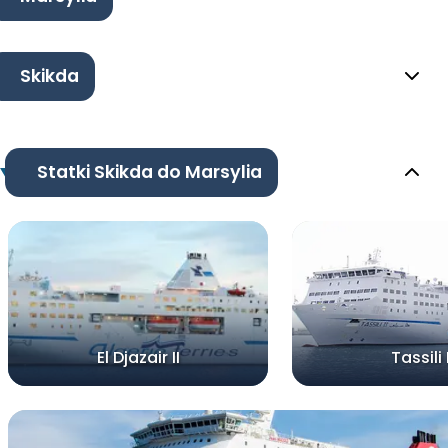
Skikda
Statki Skikda do Marsylia
El Djazair II
Tassili I