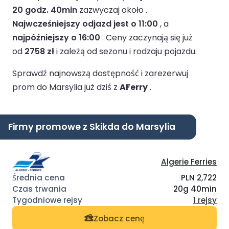
20 godz. 40min
zazwyczaj około .
Najwcześniejszy odjazd jest o 11:00
, a
najpóźniejszy o 16:00
.
Ceny zaczynają się już
od
2758 zł
i zależą od sezonu i rodzaju pojazdu.
Sprawdź najnowszą dostępność i zarezerwuj
prom do Marsylia już dziś z
AFerry
.
Firmy promowe z Skikda do Marsylia
Algerie Ferries
PLN 2,722
20g 40min
1 rejsy
Zobacz cenę