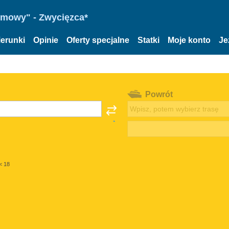
omowy" - Zwycięzca*
ierunki
Opinie
Oferty specjalne
Statki
Moje konto
Je
Powrót
< 18