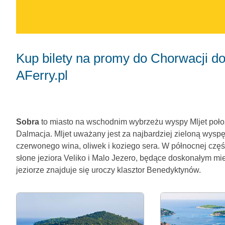
Kup bilety na promy do Chorwacji do Portu Sobra na wyspie Mljet na
AFerry.pl
Sobra
to miasto na wschodnim wybrzeżu wyspy Mljet poło
Dalmacja. Mljet uważany jest za najbardziej zieloną wyspę
czerwonego wina, oliwek i koziego sera. W północnej cz
słone jeziora Veliko i Malo Jezero, będące doskonałym mi
jeziorze znajduje się uroczy klasztor Benedyktynów.