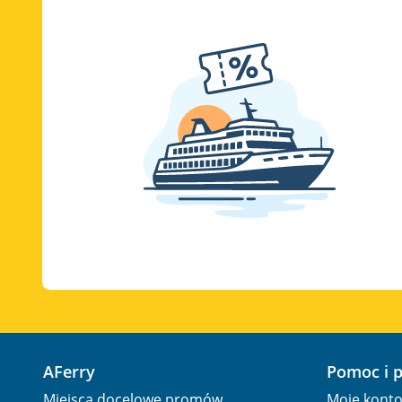
AFerry
Pomoc i 
Miejsca docelowe promów
Moje kont