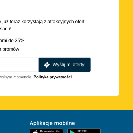
 już teraz korzystają z atrakcyjnych ofert
asach!
iami do 25%
h promów
Wyślij mi oferty!
dowolnym momencie.
Polityka prywatności
Aplikacje mobilne