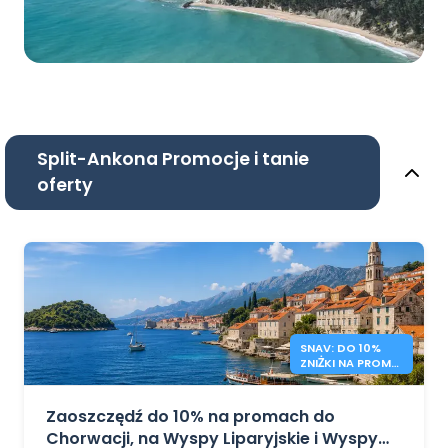
Split-Ankona Promocje i tanie
oferty
SNAV: DO 10%
ZNIŻKI NA PROMY
DO CHORWACJI I
WŁOCH
Zaoszczędź do 10% na promach do
Chorwacji, na Wyspy Liparyjskie i Wyspy