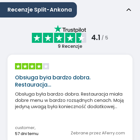
Recenzje Split-Ankona
4.1
/ 5
9
Recenzje
Obsługa była bardzo dobra.
Restauracja…
Obsługa była bardzo dobra. Restauracja miała
dobre menu w bardzo rozsądnych cenach. Moją
jedyną uwagą była konieczność dodatkowej
opłaty za Wi-Fi.
customer
,
Zebrane przez AFerry.com
57 dni temu