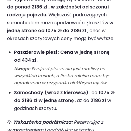
do ponad 2186 zł , w zależności od sezonu i
rodzaju pojazdu.
Większość podróżujących
samochodem może spodziewać się kosztów
w
jedną stronę od 1075 zł do 2186 zł
, choć w
okresach szczytowych ceny mogą być wyższe.
Pasażerowie piesi
:
Cena w jedną stronę
od 434 zł
.
Uwaga:
Przejazd pieszo nie jest możliwy na
wszystkich trasach, a liczba miejsc może być
ograniczona w przypadku niektórych rejsów.
Samochody (wraz z kierowcą)
: od
1075 zł
do 2186 zł w jedną stronę
, aż do
2186 zł
w
godzinach szczytu.
💡
Wskazówka podróżnicza:
Rezerwując z
wyprzedzeniem i podróżując w środku