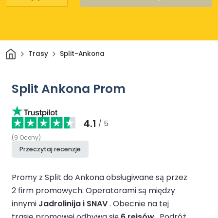
Dom
Trasy
Split-Ankona
Split Ankona Prom
4.1
/ 5
(
9
Oceny
)
Przeczytaj recenzje
Promy z Split do Ankona obsługiwane są przez
2 firm promowych.
Operatorami są między
innymi
Jadrolinija i SNAV
.
Obecnie na tej
trasie promowej odbywa się
6 rejsów
.
Podróż