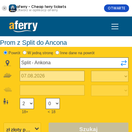
aFerry - Cheap ferry tickets
OTWARTE
Otwórz w aplikacji aFerry
Prom z Split do Ancona
Powrót
W jedną stronę
Inne dane na powrót
18+
< 18
Szukaj