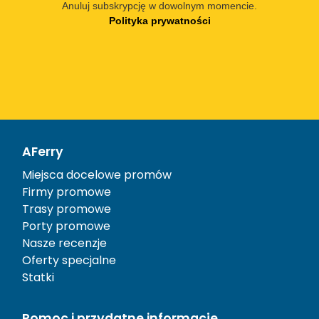
Anuluj subskrypcję w dowolnym momencie.
Polityka prywatności
AFerry
Miejsca docelowe promów
Firmy promowe
Trasy promowe
Porty promowe
Nasze recenzje
Oferty specjalne
Statki
Pomoc i przydatne informacje