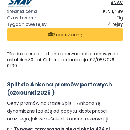
SNAV
PLN 1,489
11g
4 rejsy
Zobacz cenę
*Średnia cena oparta na rezerwacjach promowych z
ostatnich 30 dni. Ostatnia aktualizacja: 07/08/2026
01:00
Split do Ankona promów portowych
(szacunki 2026 )
Ceny promów na trasie Split – Ankona są
dynamiczne i zależą od popytu, dostępności
oraz tego, jak wcześnie dokonano rezerwacji.
👉
Typowe ceny wahają się od około 434 zł