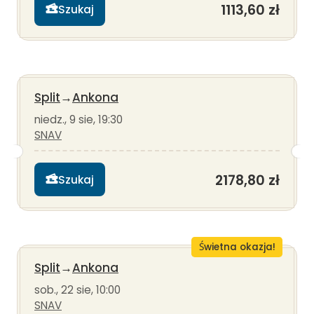
1113,60 zł
Szukaj
Split
→
Ankona
niedz., 9 sie, 19:30
SNAV
2178,80 zł
Szukaj
Świetna okazja!
Split
→
Ankona
sob., 22 sie, 10:00
SNAV