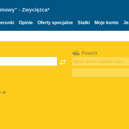
omowy" - Zwycięzca*
ierunki
Opinie
Oferty specjalne
Statki
Moje konto
Je
Powrót
< 18