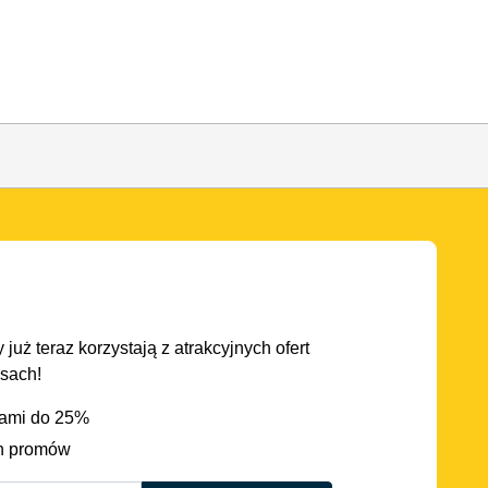
 już teraz korzystają z atrakcyjnych ofert
asach!
iami do 25%
h promów