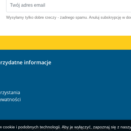
Wysyłamy tylko dobre rzeczy - żadnego spamu. Anuluj subskrypcję w 
przydatne informacje
o
rzystania
rywatności
w cookie i podobnych technologii. Aby je wyłączyć, zapoznaj się z nas
© 1977-
2026
AFerry Ltd. Wszelkie prawa zastrzeżone.