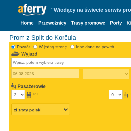
"Wiodący na świecie serwis pr
Home
Przewoźnicy
Trasy promowe
Porty
K
Prom z Split do Korčula
Powrót
W jedną stronę
Inne dane na powrót
Wyjazd
Pasażerowie
18+