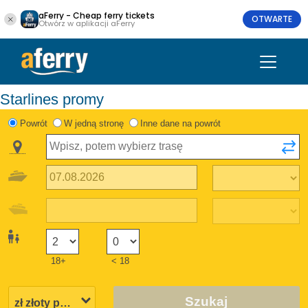
aFerry - Cheap ferry tickets
OTWARTE
Otwórz w aplikacji aFerry
Starlines promy
Powrót
W jedną stronę
Inne dane na powrót
18+
< 18
Szukaj