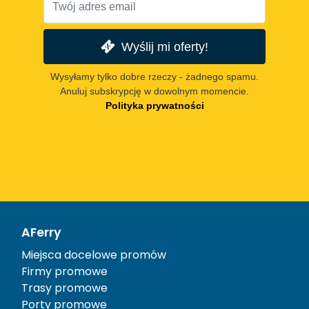
Wyślij mi oferty!
Wysyłamy tylko dobre rzeczy - żadnego spamu.
Anuluj subskrypcję w dowolnym momencie.
Polityka prywatności
AFerry
Miejsca docelowe promów
Firmy promowe
Trasy promowe
Porty promowe