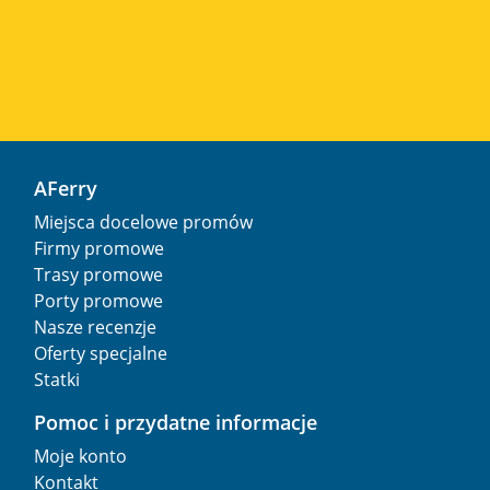
AFerry
Miejsca docelowe promów
Firmy promowe
Trasy promowe
Porty promowe
Nasze recenzje
Oferty specjalne
Statki
Pomoc i przydatne informacje
Moje konto
Kontakt