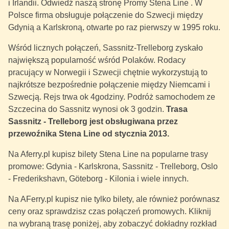
i Irlandii. Odwiedź naszą stronę Promy Stena Line . W
Polsce firma obsługuje połączenie do Szwecji między
Gdynią a Karlskroną, otwarte po raz pierwszy w 1995 roku.
Wśród licznych połączeń, Sassnitz-Trelleborg zyskało
największą popularność wśród Polaków. Rodacy
pracujący w Norwegii i Szwecji chętnie wykorzystują to
najkrótsze bezpośrednie połączenie między Niemcami i
Szwecją. Rejs trwa ok 4godziny. Podróż samochodem ze
Szczecina do Sassnitz wynosi ok 3 godzin.
Trasa
Sassnitz - Trelleborg jest obsługiwana przez
przewoźnika Stena Line od stycznia 2013.
Na Aferry.pl kupisz bilety Stena Line na popularne trasy
promowe: Gdynia - Karlskrona, Sassnitz - Trelleborg, Oslo
- Frederikshavn, Göteborg - Kilonia i wiele innych.
Na AFerry.pl kupisz nie tylko bilety, ale również porównasz
ceny oraz sprawdzisz czas połączeń promowych. Kliknij
na wybraną trasę poniżej, aby zobaczyć dokładny rozkład