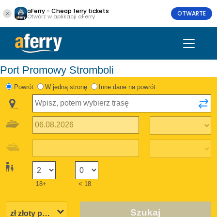
aFerry - Cheap ferry tickets
OTWARTE
Otwórz w aplikacji aFerry
Port Promowy Stromboli
Powrót
W jedną stronę
Inne dane na powrót
18+
< 18
Szukaj