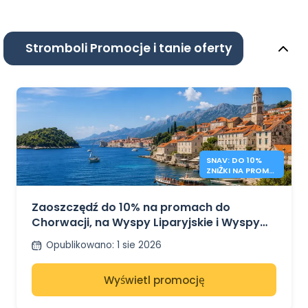
Stromboli Promocje i tanie oferty
SNAV: DO 10%
ZNIŻKI NA PROMY
DO CHORWACJI I
WŁOCH
Zaoszczędź do 10% na promach do
Chorwacji, na Wyspy Liparyjskie i Wyspy
Poncjańskie z SNAV
Opublikowano
:
1 sie 2026
Wyświetl promocję