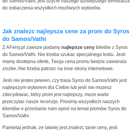
do Samos/Vathi, jest uzycie naszego dzisiejszego formularza
do zobaczenia wszystkich mozliwych wyborów.
Jak znalezc najlepsza cene za prom do Syros
do Samos/Vathi
Z AFerry.pl zawsze podamy
najlepsze ceny
biletów z Syros
do Samos/Vathi. Nie trzeba szukac specjalnego kodu. Jesli
mamy dostepna oferte, Twoja cena promu bedzie zawierala
znizke. Nie trzeba patrzec na inne strony internetowe.
Jesli nie jestes pewien, czy trasa Syros do Samos/Vathi jest
najlepszym wyborem dla Ciebie lub jesli nie mozesz
zdecydowac, który prom jest najlepszy, moze warto
przeczytac nasze recenzje. Prosimy wszystkich naszych
klientów o przeslanie nam opinii na temat promów Syros do
Samos/Vathi.
Pamietaj jednak, ze latwiej jest znalezc tanie ceny, jesli