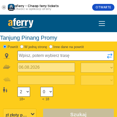
aFerry - Cheap ferry tickets
OTWARTE
Otwórz w aplikacji aFerry
Tanjung Pinang Promy
Powrót
W jedną stronę
Inne dane na powrót
18+
< 18
Szukaj