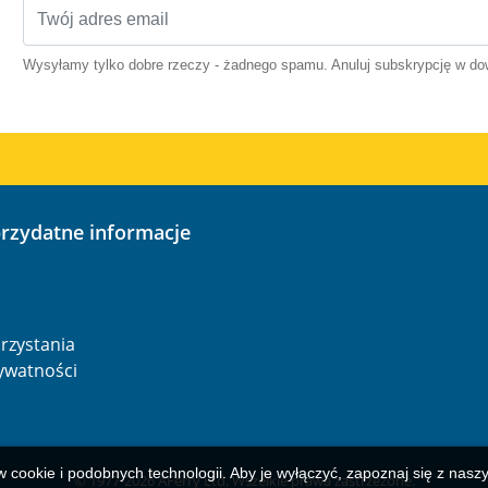
Wysyłamy tylko dobre rzeczy - żadnego spamu. Anuluj subskrypcję w 
przydatne informacje
o
rzystania
rywatności
w cookie i podobnych technologii. Aby je wyłączyć, zapoznaj się z nas
© 1977-
2026
AFerry Ltd. Wszelkie prawa zastrzeżone.