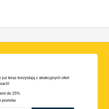
 już teraz korzystają z atrakcyjnych ofert
asach!
iami do 25%
h promów