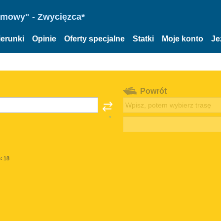
omowy" - Zwycięzca*
ierunki
Opinie
Oferty specjalne
Statki
Moje konto
Je
Powrót
< 18