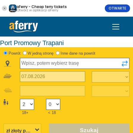
aFerry - Cheap ferry tickets
OTWARTE
Otwórz w aplikacji aFerry
Port Promowy Trapani
Powrót
W jedną stronę
Inne dane na powrót
18+
< 18
Szukaj