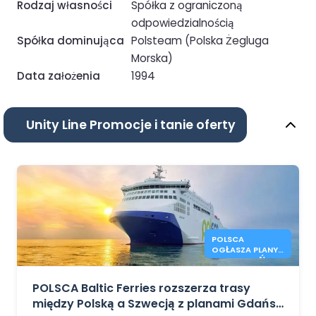
Rodzaj własności
Spółka z ograniczoną
odpowiedzialnością
Spółka dominująca
Polsteam (Polska Żegluga
Morska)
Data założenia
1994
Unity Line Promocje i tanie oferty
POLSCA
OGŁASZA PLANY
TRASY GDAŃSK –
KARLSHAMN
POLSCA Baltic Ferries rozszerza trasy
między Polską a Szwecją z planami Gdańsk