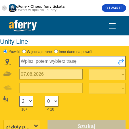
aFerry - Cheap ferry tickets
OTWARTE
Otwórz w aplikacji aFerry
Unity Line
Powrót
W jedną stronę
Inne dane na powrót
18+
< 18
Szukaj