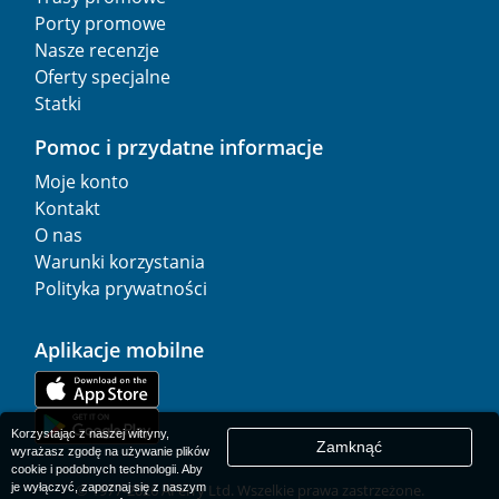
Porty promowe
Nasze recenzje
Oferty specjalne
Statki
Pomoc i przydatne informacje
Moje konto
Kontakt
O nas
Warunki korzystania
Polityka prywatności
Aplikacje mobilne
Korzystając z naszej witryny,
Zamknąć
wyrażasz zgodę na używanie plików
cookie i podobnych technologii. Aby
je wyłączyć, zapoznaj się z naszym
© 1977-
2026
AFerry Ltd. Wszelkie prawa zastrzeżone.