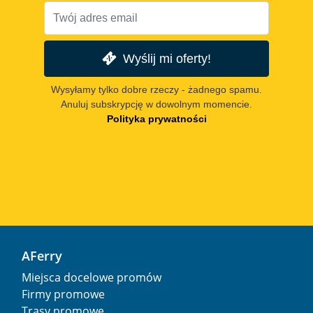
Wyślij mi oferty!
Wysyłamy tylko dobre rzeczy - żadnego spamu.
Anuluj subskrypcję w dowolnym momencie.
Polityka prywatności
AFerry
Miejsca docelowe promów
Firmy promowe
Trasy promowe