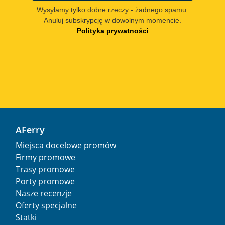
Wysyłamy tylko dobre rzeczy - żadnego spamu.
Anuluj subskrypcję w dowolnym momencie.
Polityka prywatności
AFerry
Miejsca docelowe promów
Firmy promowe
Trasy promowe
Porty promowe
Nasze recenzje
Oferty specjalne
Statki