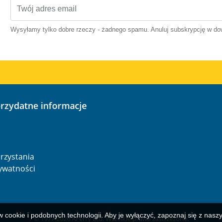
Wysyłamy tylko dobre rzeczy - żadnego spamu. Anuluj subskrypcję w 
przydatne informacje
o
rzystania
rywatności
w cookie i podobnych technologii. Aby je wyłączyć, zapoznaj się z nas
© 1977-
2026
AFerry Ltd. Wszelkie prawa zastrzeżone.