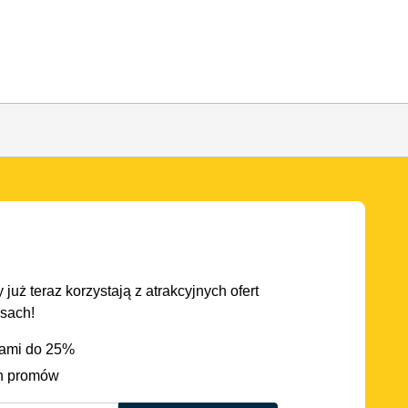
 już teraz korzystają z atrakcyjnych ofert
asach!
iami do 25%
h promów