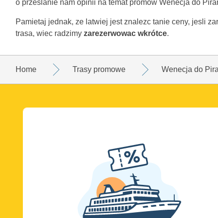
o przeslanie nam opinii na temat promów Wenecja do Pira
Pamietaj jednak, ze latwiej jest znalezc tanie ceny, jesli
trasa, wiec radzimy
zarezerwowac wkrótce
.
Home
Trasy promowe
Wenecja do Pir