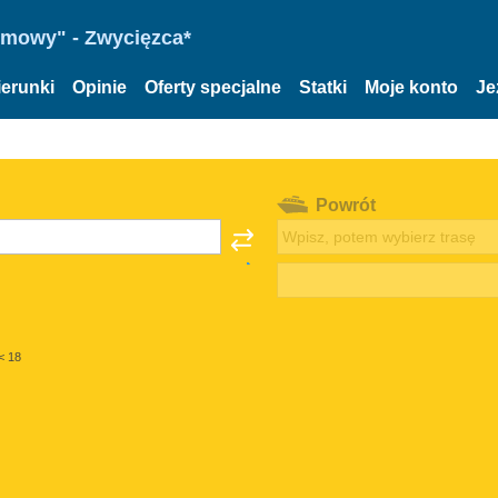
omowy" - Zwycięzca*
ierunki
Opinie
Oferty specjalne
Statki
Moje konto
Je
Powrót
< 18