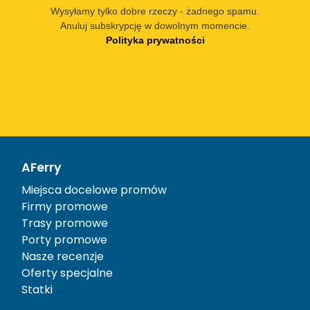
Wysyłamy tylko dobre rzeczy - żadnego spamu.
Anuluj subskrypcję w dowolnym momencie.
Polityka prywatności
AFerry
Miejsca docelowe promów
Firmy promowe
Trasy promowe
Porty promowe
Nasze recenzje
Oferty specjalne
Statki