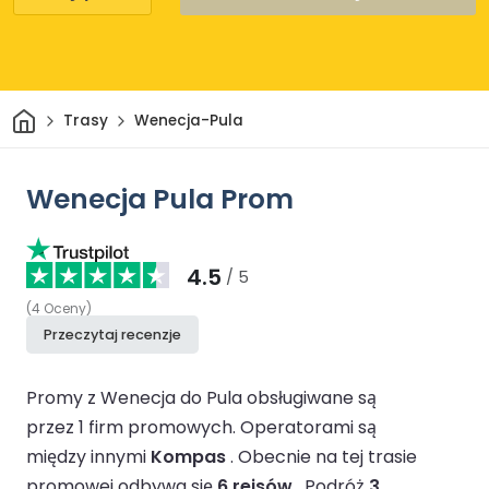
Dom
Trasy
Wenecja-Pula
Wenecja Pula Prom
4.5
/ 5
(
4
Oceny
)
Przeczytaj recenzje
Promy z Wenecja do Pula obsługiwane są
przez 1 firm promowych.
Operatorami są
między innymi
Kompas
.
Obecnie na tej trasie
promowej odbywa się
6 rejsów
.
Podróż
3