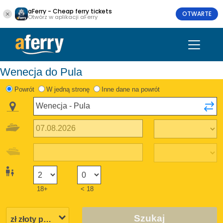
aFerry - Cheap ferry tickets
OTWARTE
Otwórz w aplikacji aFerry
Wenecja do Pula
Powrót
W jedną stronę
Inne dane na powrót
18+
< 18
Szukaj