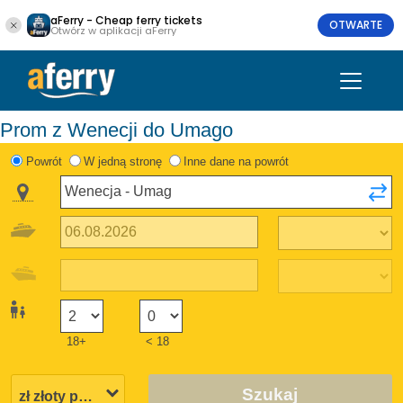
aFerry - Cheap ferry tickets
OTWARTE
Otwórz w aplikacji aFerry
Prom z Wenecji do Umago
Powrót
W jedną stronę
Inne dane na powrót
18+
< 18
Szukaj