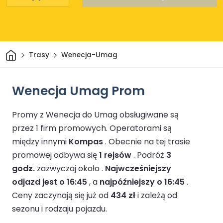
Dom
Trasy
Wenecja-Umag
Wenecja Umag Prom
Promy z Wenecja do Umag obsługiwane są
przez 1 firm promowych.
Operatorami są
między innymi
Kompas
.
Obecnie na tej trasie
promowej odbywa się
1 rejsów
.
Podróż
3
godz.
zazwyczaj około .
Najwcześniejszy
odjazd jest o 16:45
, a
najpóźniejszy o 16:45
.
Ceny zaczynają się już od
434 zł
i zależą od
sezonu i rodzaju pojazdu.