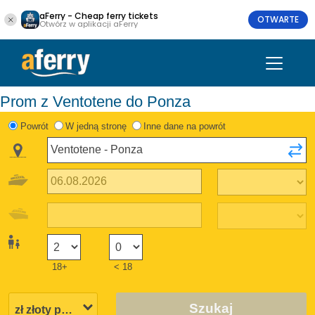
aFerry - Cheap ferry tickets
OTWARTE
Otwórz w aplikacji aFerry
Prom z Ventotene do Ponza
Powrót
W jedną stronę
Inne dane na powrót
18+
< 18
Szukaj