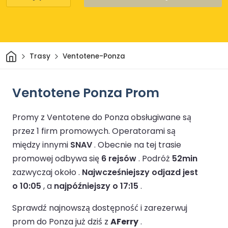
Dom
Trasy
Ventotene-Ponza
Ventotene Ponza Prom
Promy z Ventotene do Ponza obsługiwane są
przez 1 firm promowych.
Operatorami są
między innymi
SNAV
.
Obecnie na tej trasie
promowej odbywa się
6 rejsów
.
Podróż
52min
zazwyczaj około .
Najwcześniejszy odjazd jest
o 10:05
, a
najpóźniejszy o 17:15
.
Sprawdź najnowszą dostępność i zarezerwuj
prom do Ponza już dziś z
AFerry
.