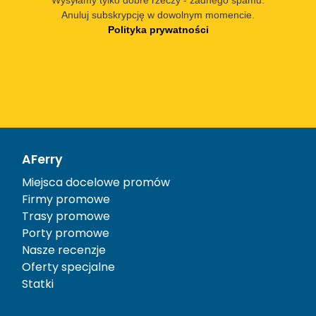
Wysyłamy tylko dobre rzeczy - żadnego spamu.
Anuluj subskrypcję w dowolnym momencie.
Polityka prywatności
AFerry
Miejsca docelowe promów
Firmy promowe
Trasy promowe
Porty promowe
Nasze recenzje
Oferty specjalne
Statki