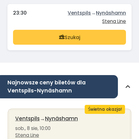
23:30
Ventspils
→
Nynäshamn
Stena Line
Szukaj
Najnowsze ceny biletów dla
Ventspils-Nynäshamn
Świetna okazja!
Ventspils
→
Nynäshamn
sob., 8 sie, 10:00
Stena Line