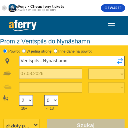
aFerry - Cheap ferry tickets
OTWARTE
Otwórz w aplikacji aFerry
Prom z Ventspils do Nynäshamn
Powrót
W jedną stronę
Inne dane na powrót
18+
< 18
Szukaj