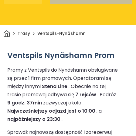
Dom
Trasy
Ventspils-Nynäshamn
Ventspils Nynäshamn Prom
Promy z Ventspils do Nynäshamn obsługiwane
są przez 1 firm promowych.
Operatorami są
między innymi
Stena Line
.
Obecnie na tej
trasie promowej odbywa się
7 rejsów
.
Podróż
9 godz. 37min
zazwyczaj około .
Najwcześniejszy odjazd jest o 10:00
, a
najpóźniejszy o 23:30
.
Sprawdź najnowszą dostępność i zarezerwuj