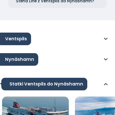
Stena Line z Ventspils do Nynäshamn?
Ventspils
Nynäshamn
Statki Ventspils do Nynäshamn