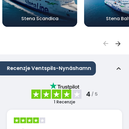
Stena Scandica
Stena Bal
Recenzje Ventspils-Nynäshamn
4
/ 5
1
Recenzje