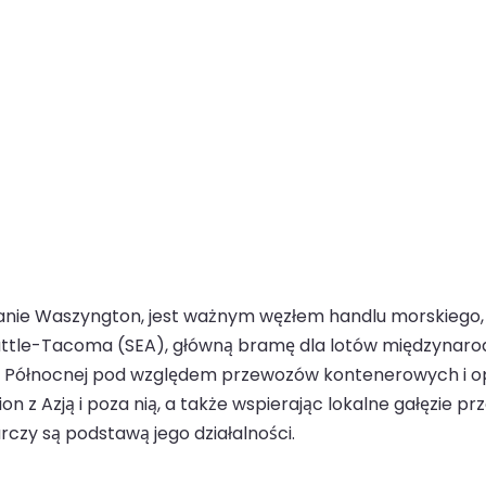
tanie Waszyngton, jest ważnym węzłem handlu morskiego,
attle-Tacoma (SEA), główną bramę dla lotów międzynarod
ce Północnej pod względem przewozów kontenerowych i op
z Azją i poza nią, a także wspierając lokalne gałęzie prze
czy są podstawą jego działalności.