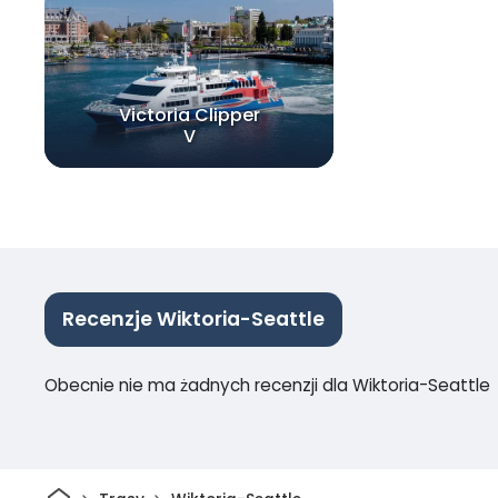
Victoria Clipper
V
Recenzje Wiktoria-Seattle
Obecnie nie ma żadnych recenzji dla Wiktoria-Seattle
Dom