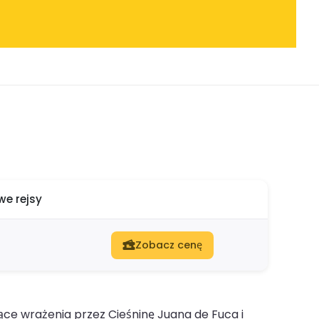
e rejsy
Zobacz cenę
jące wrażenia przez Cieśninę Juana de Fuca i