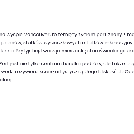
iej na wyspie Vancouver, to tętniący życiem port znany z 
la promów, statków wycieczkowych i statków rekreacyjny
umbii Brytyjskiej, tworząc mieszankę staroświeckiego ur
a Port jest nie tylko centrum handlu i podróży, ale takż
d wodą i ożywioną scenę artystyczną. Jego bliskość do O
lnej.