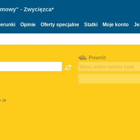
omowy" - Zwycięzca*
ierunki
Opinie
Oferty specjalne
Statki
Moje konto
Je
Powrót
< 18