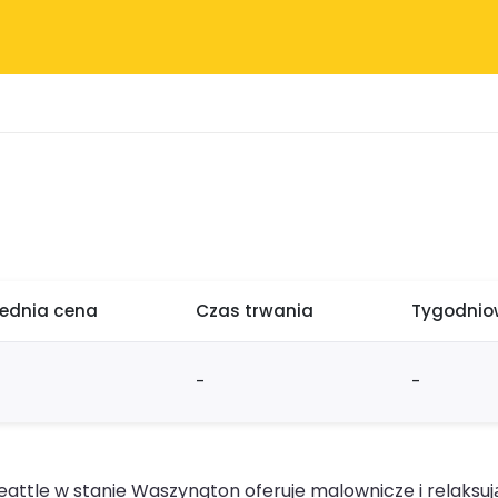
rednia cena
Czas trwania
Tygodniow
-
-
Seattle w stanie Waszyngton oferuje malownicze i relaksu