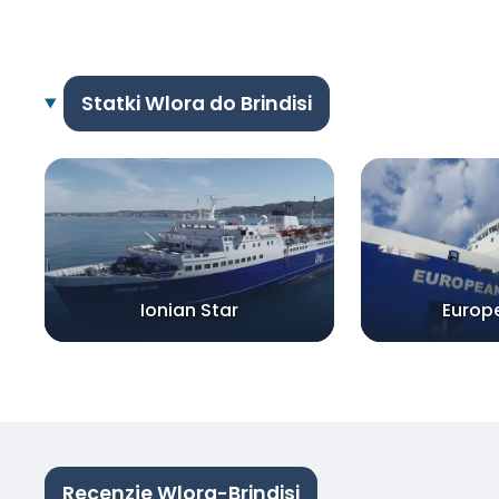
Statki Wlora do Brindisi
Ionian Star
Europ
Recenzje Wlora-Brindisi