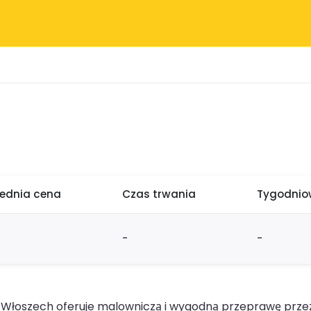
rednia cena
Czas trwania
Tygodniow
-
-
e Włoszech oferuje malowniczą i wygodną przeprawę prze