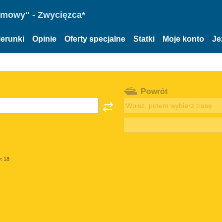
omowy" - Zwycięzca*
ierunki
Opinie
Oferty specjalne
Statki
Moje konto
Je
Powrót
< 18