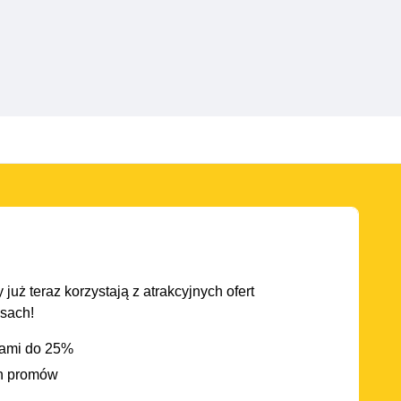
 już teraz korzystają z atrakcyjnych ofert
asach!
iami do 25%
h promów