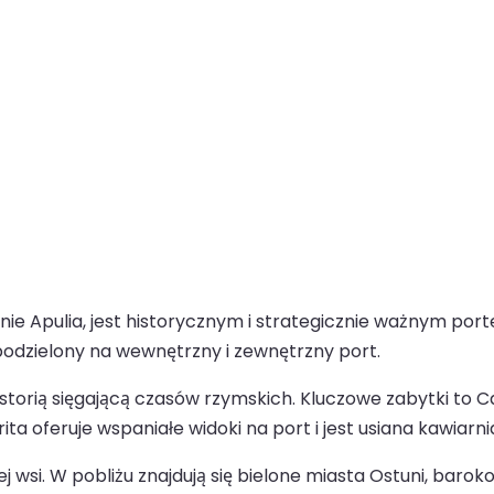
ionie Apulia, jest historycznym i strategicznie ważnym 
podzielony na wewnętrzny i zewnętrzny port.
istorią sięgającą czasów rzymskich. Kluczowe zabytki to C
feruje wspaniałe widoki na port i jest usiana kawiarnia
knej wsi. W pobliżu znajdują się bielone miasta Ostuni, ba