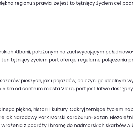
ękna regionu sprawia, że jest to tętniący życiem cel pod
morskich Albanii, położonym na zachwycającym południow
, ten tętniący życiem port oferuje regularne połączenia
sażerów pieszych, jak i pojazdów, co czyni go idealnym
e 5 km od centrum miasta Vlora, port jest łatwo dostępny
lnego piękna, historii i kultury. Odkryj tętniące życiem n
takie jak Narodowy Park Morski Karaburun-Sazan. Niezależn
 wrażenia z podróży i bramę do nadmorskich skarbów Alb