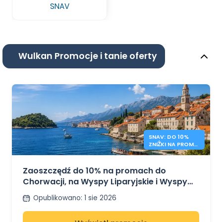
SNAV
Wulkan Promocje i tanie oferty
SNAV: DO 10%
ZNIŻKI NA PROMY
DO CHORWACJI I
WŁOCH
Zaoszczędź do 10% na promach do
Chorwacji, na Wyspy Liparyjskie i Wyspy
Poncjańskie z SNAV
Opublikowano
:
1 sie 2026