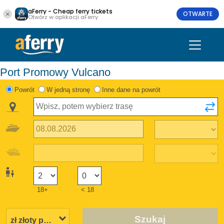
aFerry - Cheap ferry tickets
OTWARTE
Otwórz w aplikacji aFerry
Port Promowy Vulcano
Powrót
W jedną stronę
Inne dane na powrót
18+
< 18
Szukaj