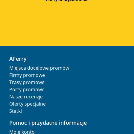
AFerry
Miejsca docelowe promów
Firmy promowe
Trasy promowe
Porty promowe
Nasze recenzje
Oferty specjalne
Statki
Pomoc i przydatne informacje
Moje konto