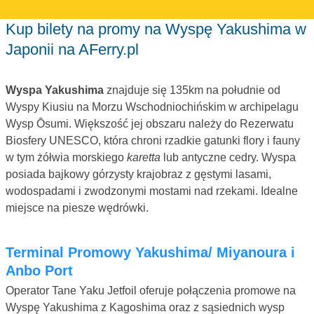
Kup bilety na promy na Wyspę Yakushima w
Japonii na AFerry.pl
Wyspa Yakushima
znajduje się 135km na południe od
Wyspy Kiusiu na Morzu Wschodniochińskim w archipelagu
Wysp Ōsumi. Większość jej obszaru należy do Rezerwatu
Biosfery UNESCO, która chroni rzadkie gatunki flory i fauny
w tym żółwia morskiego
karetta
lub antyczne cedry. Wyspa
posiada bajkowy górzysty krajobraz z gęstymi lasami,
wodospadami i zwodzonymi mostami nad rzekami. Idealne
miejsce na piesze wędrówki.
Terminal Promowy Yakushima/ Miyanoura i
Anbo Port
Operator Tane Yaku Jetfoil oferuje połączenia promowe na
Wyspę Yakushima z Kagoshima oraz z sąsiednich wysp