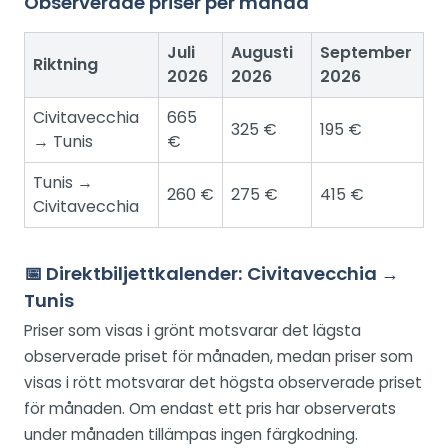
Observerade priser per månad
Juli
Augusti
September
Riktning
2026
2026
2026
Civitavecchia
665
325 €
195 €
→ Tunis
€
Tunis →
260 €
275 €
415 €
Civitavecchia
📅 Direktbiljettkalender: Civitavecchia →
Tunis
Priser som visas i grönt motsvarar det lägsta
observerade priset för månaden, medan priser som
visas i rött motsvarar det högsta observerade priset
för månaden. Om endast ett pris har observerats
under månaden tillämpas ingen färgkodning.