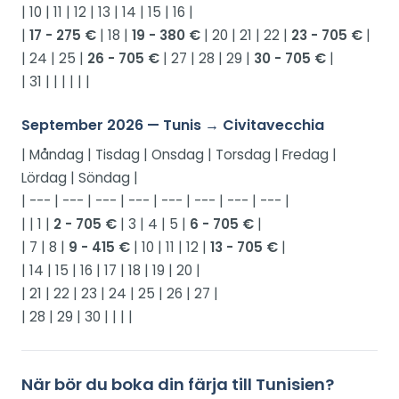
| 10 | 11 | 12 | 13 | 14 | 15 | 16 |
|
17 - 275 €
| 18 |
19 - 380 €
| 20 | 21 | 22 |
23 - 705 €
|
| 24 | 25 |
26 - 705 €
| 27 | 28 | 29 |
30 - 705 €
|
| 31 | | | | | |
September 2026 — Tunis → Civitavecchia
| Måndag | Tisdag | Onsdag | Torsdag | Fredag |
Lördag | Söndag |
| --- | --- | --- | --- | --- | --- | --- | --- |
| | 1 |
2 - 705 €
| 3 | 4 | 5 |
6 - 705 €
|
| 7 | 8 |
9 - 415 €
| 10 | 11 | 12 |
13 - 705 €
|
| 14 | 15 | 16 | 17 | 18 | 19 | 20 |
| 21 | 22 | 23 | 24 | 25 | 26 | 27 |
| 28 | 29 | 30 | | | |
När bör du boka din färja till Tunisien?