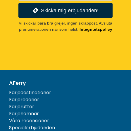
Skicka mig erbjudanden!
Vi skickar bara bra grejer, ingen skräppost. Avsluta
prenumerationen när som helst.
Integritetspolicy
AFerry
Färjedestinationer
Färjerederier
Färjerutter
Färjehamnar
Våra recensioner
Specialerbjudanden