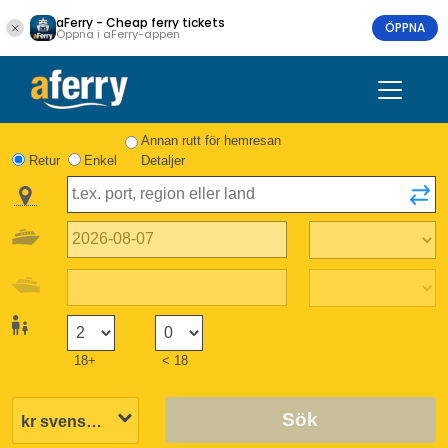
aFerry - Cheap ferry tickets
ÖPPNA
Öppna i aFerry-appen
Annan rutt för hemresan
Retur
Enkel
Detaljer
18+
< 18
Sök