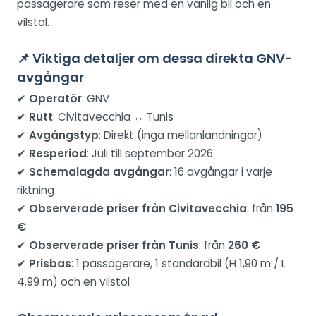
passagerare som reser med en vanlig bil och en
vilstol.
📌 Viktiga detaljer om dessa direkta GNV-
avgångar
✔
Operatör
: GNV
✔
Rutt
: Civitavecchia ↔ Tunis
✔
Avgångstyp
: Direkt (inga mellanlandningar)
✔
Resperiod
: Juli till september 2026
✔
Schemalagda avgångar
: 16 avgångar i varje
riktning
✔
Observerade priser från Civitavecchia
: från
195
€
✔
Observerade priser från Tunis
: från
260 €
✔
Prisbas
: 1 passagerare, 1 standardbil (H 1,90 m / L
4,99 m) och en vilstol