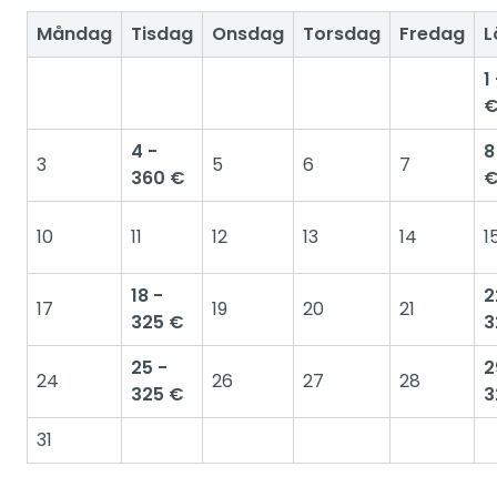
Måndag
Tisdag
Onsdag
Torsdag
Fredag
L
1
4 -
8
3
5
6
7
360 €
10
11
12
13
14
1
18 -
2
17
19
20
21
325 €
3
25 -
2
24
26
27
28
325 €
3
31