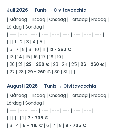
Juli 2026 — Tunis → Civitavecchia
| Måndag | Tisdag | Onsdag | Torsdag | Fredag |
Lördag | Söndag |
| --- | --- | --- | --- | --- | --- | --- | --- | --- |
| | | 1 | 2 | 3 | 4 | 5 |
| 6 | 7 | 8 | 9 | 10 | 11 |
12 - 260 €
|
| 13 | 14 | 15 | 16 | 17 | 18 | 19 |
| 20 | 21 |
22
-
260 €
| 23 | 24 | 25 |
26 - 260 €
|
| 27 | 28 |
29 - 260 €
| 30 | 31 | | |
Augusti 2026 — Tunis → Civitavecchia
| Måndag | Tisdag | Onsdag | Torsdag | Fredag |
Lördag | Söndag |
| --- | --- | --- | --- | --- | --- | --- | --- |
| | | | | | 1 |
2 - 705 €
|
| 3 | 4 |
5 - 415 €
| 6 | 7 | 8 |
9 - 705 €
|